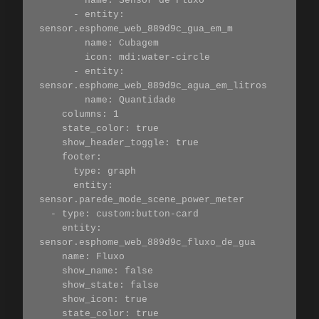
        name: Sensor de Fluxo

      - entity: 
sensor.esphome_web_889d9c_gua_em_m

        name: Cubagem

        icon: mdi:water-circle

      - entity: 
sensor.esphome_web_889d9c_agua_em_litros

        name: Quantidade

    columns: 1

    state_color: true

    show_header_toggle: true

    footer:

      type: graph

      entity: 
sensor.parede_mode_scene_power_meter

  - type: custom:button-card

    entity: 
sensor.esphome_web_889d9c_fluxo_de_gua

    name: Fluxo

    show_name: false

    show_state: false

    show_icon: true

    state_color: true
