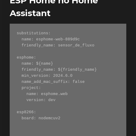
ESP Home no Home
Assistant
substitutions:

  name: esphome-web-889d9c

  friendly_name: sensor_de_fluxo

esphome:

  name: ${name}

  friendly_name: ${friendly_name}

  min_version: 2024.6.0

  name_add_mac_suffix: false

  project:

    name: esphome.web

    version: dev

esp8266:

  board: nodemcuv2
