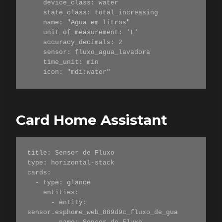
    device_class: water

    state_class: total_increasing

    name: "Agua em litros"

    unit_of_measurement: 'L'

    accuracy_decimals: 2

    sensor: fluxo_agua_lavadora

    time_unit: min

    icon: "mdi:water"
Card Home Assistant
title: Sensor de Fluxo

type: horizontal-stack

cards:

  - type: glance

    entities:

      - entity: 
sensor.esphome_web_889d9c_fluxo_de_gua
