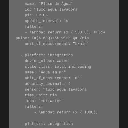
    name: "Fluxo de Água"

    id: fluxo_agua_lavadora

    pin: GPIO5

    update_interval: 1s

    filters:

    - lambda: return (x / 500.0); #Flow 
pulse: F=(6.68Q)±5% with Q=L/min

    unit_of_measurement: "L/min"

  - platform: integration

    device_class: water

    state_class: total_increasing

    name: "Água em m³"

    unit_of_measurement: 'm³'

    accuracy_decimals: 4

    sensor: fluxo_agua_lavadora

    time_unit: min

    icon: "mdi:water"

    filters:

        - lambda: return (x / 1000);

  - platform: integration
