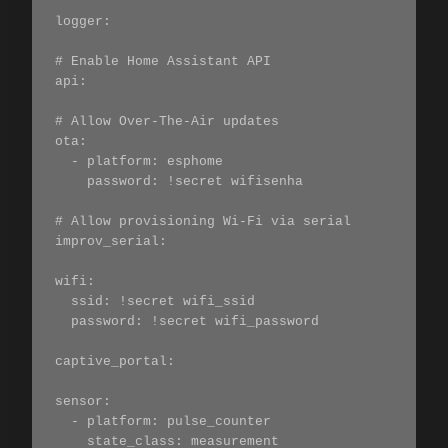
logger:

# Enable Home Assistant API

api:

# Allow Over-The-Air updates

ota:

  - platform: esphome

    password: !secret wifisenha

# Allow provisioning Wi-Fi via serial

improv_serial:

wifi:

  ssid: !secret wifi_ssid

  password: !secret wifi_password

captive_portal:

sensor:

  - platform: pulse_counter

    state_class: measurement
