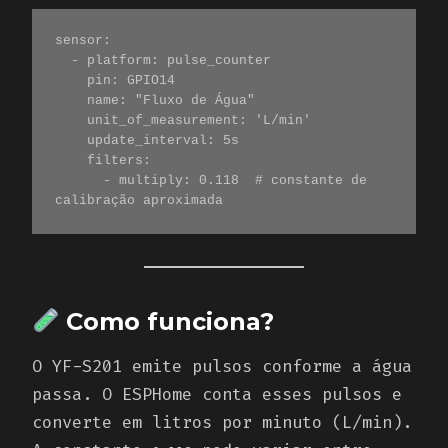
sensor:

  - platform: pulse_counter

    pin: GPIO14

    name: "Fluxo de Água"

    unit_of_measurement: 'L/min'

    update_interval: 5s

    filters:

      - multiply: 0.118  # constante de 
Como funciona?
O YF-S201 emite pulsos conforme a água
passa. O ESPHome conta esses pulsos e
converte em litros por minuto (L/min).