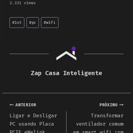
2.331 views
Post
#
iot
#
pc
#
wifi
Tags:
Zap Casa Inteligente
Navegação
ANTERIOR
PRÓXIMO
Ligar e Desligar
Transformar
de
PC usando Placa
ventilador comum
Post
PCIE eWelink
em smart wifi com