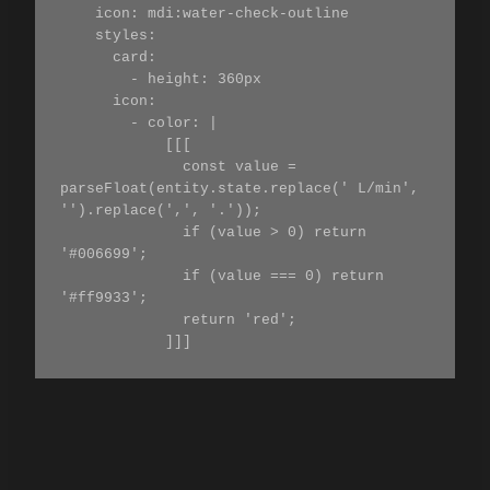
    icon: mdi:water-check-outline

    styles:

      card:

        - height: 360px

      icon:

        - color: |

            [[[ 

              const value = 
parseFloat(entity.state.replace(' L/min', 
'').replace(',', '.'));

              if (value > 0) return 
'#006699'; 

              if (value === 0) return 
'#ff9933';

              return 'red';
