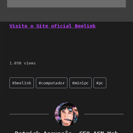
Visite o Site oficial Beelink
1.050 views
Post
#
beelink
#
computador
#
minipc
#
pc
Tags: