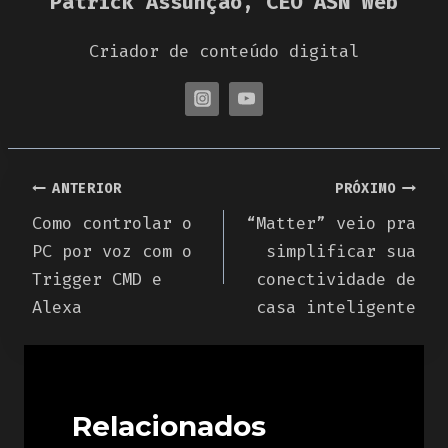
Patrick Assunção, CEO ASN Web
Criador de conteúdo digital
Navegação
ANTERIOR
PRÓXIMO
Como controlar o
“Matter” veio pra
de
PC por voz com o
simplificar sua
Post
Trigger CMD e
conectividade de
Alexa
casa inteligente
Relacionados