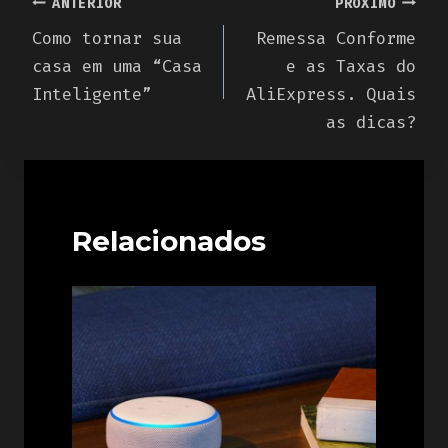
Navegação
ANTERIOR
PRÓXIMO
Como tornar sua
Remessa Conforme
de
casa em uma “Casa
e as Taxas do
Post
Inteligente”
AliExpress. Quais
as dicas?
Relacionados