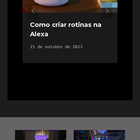
Como criar rotinas na
Alexa
21 de outubro de 2023
2