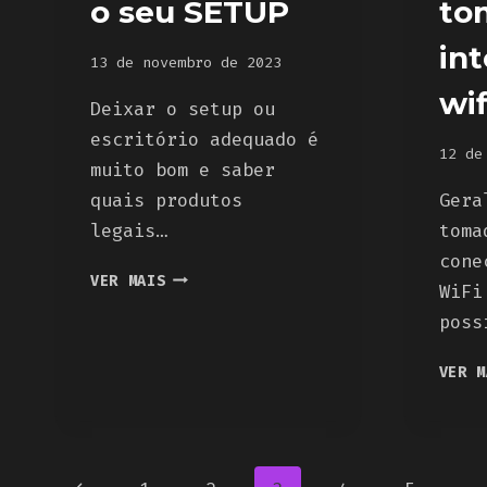
o seu SETUP
to
int
13 de novembro de 2023
wif
Deixar o setup ou
escritório adequado é
12 de
muito bom e saber
quais produtos
Gera
legais…
toma
cone
5
VER MAIS
WiFi
ACESSÓRIOS
poss
BARATOS
PARA
VER M
O
SEU
SETUP