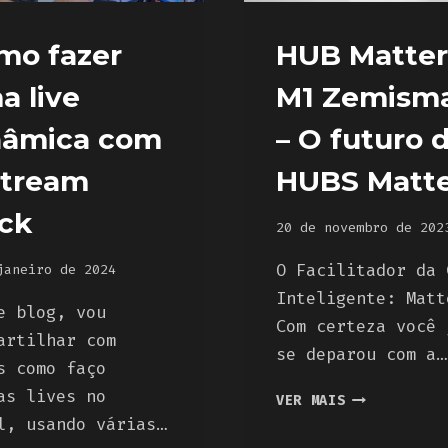
mo fazer
HUB Matter
a live
M1 Zemisma
nâmica com
– O futuro 
Stream
HUBS Matt
ck
20 de novembro de 202
O Facilitador da 
janeiro de 2024
Inteligente: Matt
e blog, vou
Com certeza você 
artilhar com
se deparou com a…
s como faço
as lives no
HUB
VER MAIS
MATTER
l, usando várias…
M1