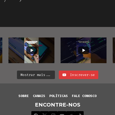
Próxima
7
WIFI
INTELIGENTE
WIFI
Mostrar mais...
Inscrever-se
SOBRE
CANAIS
POLÍTICAS
FALE CONOSCO
ENCONTRE-NOS