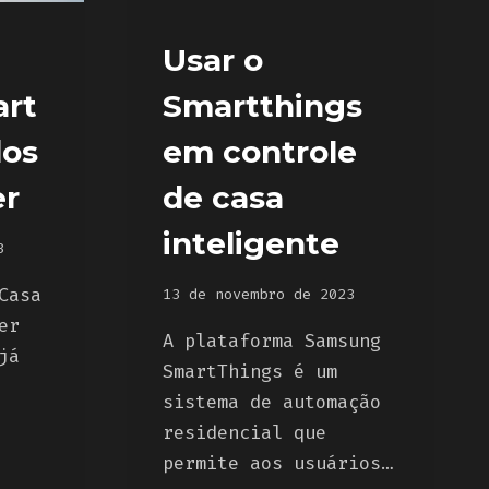
Usar o
rt
Smartthings
dos
em controle
er
de casa
inteligente
3
Casa
13 de novembro de 2023
er
A plataforma Samsung
já
SmartThings é um
sistema de automação
residencial que
permite aos usuários…