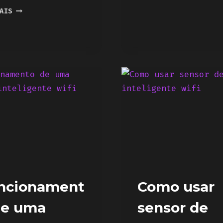
ZEMISMART
COMO
AIS
–
FAZER
O
UMA
FUTURO
LIVE
DOS
DINÂMICA
HUBS
COM
MATTER
O
STREAM
DECK
ncionament
Como usar
de uma
sensor de