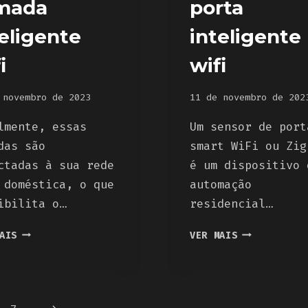
mada
porta
eligente
inteligente
i
wifi
 novembro de 2023
11 de novembro de 202
lmente, essas
Um sensor de port
das são
smart WiFi ou Zig
ctadas à sua rede
é um dispositivo 
 doméstica, o que
automação
ibilita o…
residencial…
FUNCIONAMENTO
COMO
AIS
VER MAIS
DE
USAR
UMA
SENSOR
TOMADA
DE
INTELIGENTE
PORTA