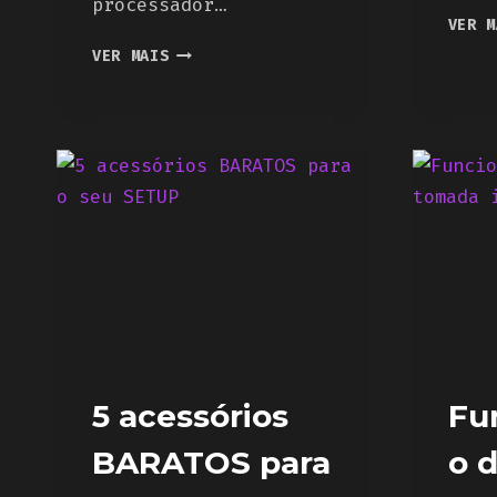
processador…
VER M
ACEMAGIC
VER MAIS
ANUNCIA
M2A
STARSHIP,
MINI
PC
ESTILO
STAR
WARS
5 acessórios
Fu
BARATOS para
o 