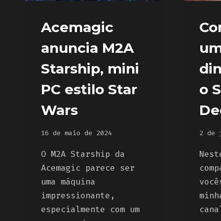
Acemagic
Co
anuncia M2A
um
Starship, mini
di
PC estilo Star
o 
Wars
De
16 de maio de 2024
2 de 
O M2A Starship da
Nest
Acemagic parece ser
comp
uma máquina
você
impressionante,
minh
especialmente com um
cana