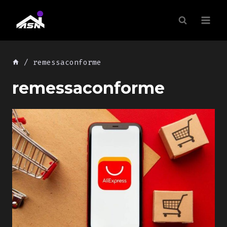
Skip
to
content
/
remessaconforme
remessaconforme